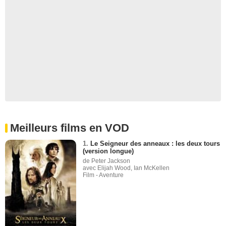
Meilleurs films en VOD
1.
Le Seigneur des anneaux : les deux tours
(version longue)
de Peter Jackson
avec Elijah Wood, Ian McKellen
Film - Aventure