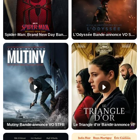
Spider-Man: Brand New Day Bande-annonce VO STFR
L'Odyssée Bande-annonce VO STFR
Mutiny Bande-annonce VO STFR
Le Triangle d'or Bande-annonce VF