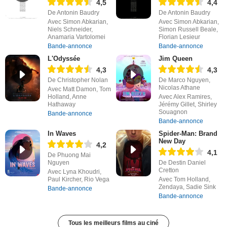
4,5
4,4
De Antonin Baudry
De Antonin Baudry
Avec Simon Abkarian,
Avec Simon Abkarian,
Niels Schneider,
Simon Russell Beale,
Anamaria Vartolomei
Florian Lesieur
Bande-annonce
Bande-annonce
L'Odyssée
Jim Queen
4,3
4,3
De Christopher Nolan
De Marco Nguyen,
Nicolas Athane
Avec Matt Damon, Tom
Holland, Anne
Avec Alex Ramires,
Hathaway
Jérémy Gillet, Shirley
Souagnon
Bande-annonce
Bande-annonce
In Waves
Spider-Man: Brand
New Day
4,2
4,1
De Phuong Mai
Nguyen
De Destin Daniel
Cretton
Avec Lyna Khoudri,
Paul Kircher, Rio Vega
Avec Tom Holland,
Zendaya, Sadie Sink
Bande-annonce
Bande-annonce
Tous les meilleurs films au ciné