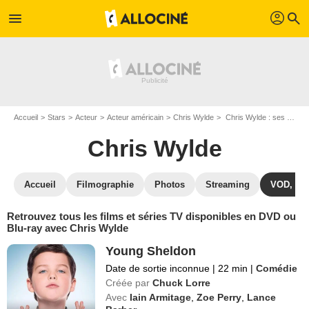
profil
menu
search
Accueil
Stars
Acteur
Acteur américain
Chris Wylde
Chris Wylde : ses Blu-Ray, DVD, VOD, SVOD
Chris Wylde
Accueil
Filmographie
Photos
Streaming
VOD, DV
Retrouvez tous les films et séries TV disponibles en DVD ou
Blu-ray avec Chris Wylde
Young Sheldon
Date de sortie inconnue
|
22 min
|
Comédie
Créée par
Chuck Lorre
Avec
Iain Armitage
,
Zoe Perry
,
Lance