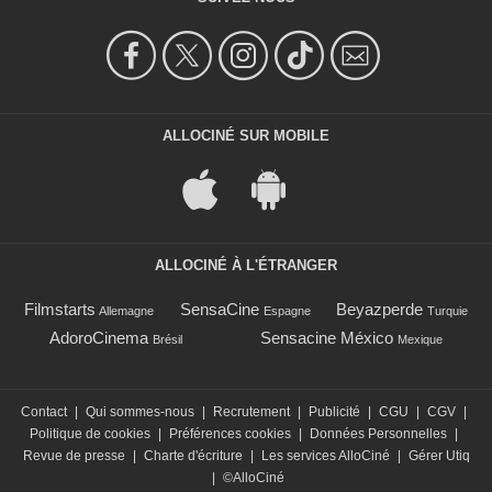
ALLOCINÉ SUR MOBILE
ALLOCINÉ À L'ÉTRANGER
Filmstarts
SensaCine
Beyazperde
Allemagne
Espagne
Turquie
AdoroCinema
Sensacine México
Brésil
Mexique
Contact
|
Qui sommes-nous
|
Recrutement
|
Publicité
|
CGU
|
CGV
|
Politique de cookies
|
Préférences cookies
|
Données Personnelles
|
Revue de presse
|
Charte d'écriture
|
Les services AlloCiné
|
Gérer Utiq
|
©AlloCiné