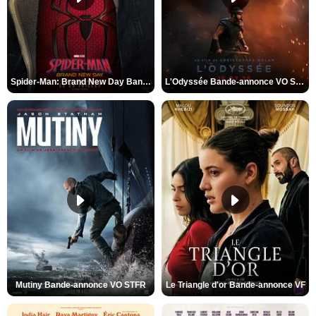
Spider-Man: Brand New Day Bande-annonce VO STFR
L'Odyssée Bande-annonce VO STFR
Mutiny Bande-annonce VO STFR
Le Triangle d'or Bande-annonce VF