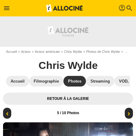
profil
menu
search
Accueil
Acteur
Acteur américain
Chris Wylde
Photos de Chris Wylde
The Revenants : Photo Chris Wylde
Chris Wylde
Accueil
Filmographie
Photos
Streaming
VOD, DV
RETOUR À LA GALERIE
5
/ 10 Photos