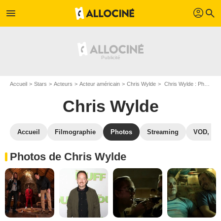
profil
menu
search
Accueil
Stars
Acteurs
Acteur américain
Chris Wylde
Chris Wylde : Photos de ses films et séries
Chris Wylde
Accueil
Filmographie
Photos
Streaming
VOD, DV
Photos de Chris Wylde