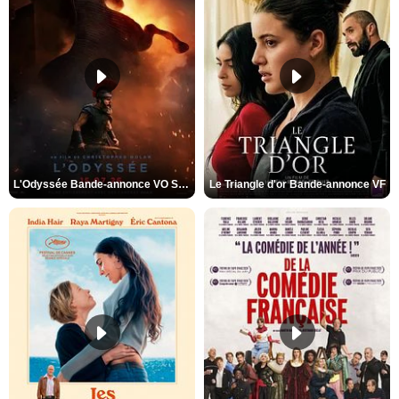
L'Odyssée Bande-annonce VO STFR
Le Triangle d'or Bande-annonce VF