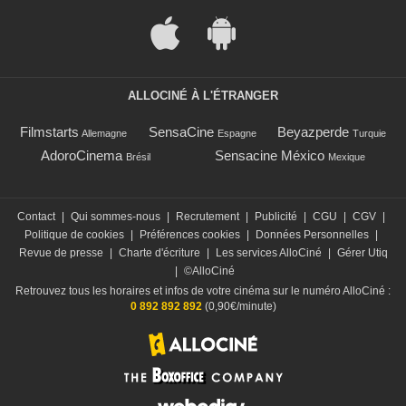
ALLOCINÉ À L'ÉTRANGER
Filmstarts
SensaCine
Beyazperde
Allemagne
Espagne
Turquie
AdoroCinema
Sensacine México
Brésil
Mexique
Contact
|
Qui sommes-nous
|
Recrutement
|
Publicité
|
CGU
|
CGV
|
Politique de cookies
|
Préférences cookies
|
Données Personnelles
|
Revue de presse
|
Charte d'écriture
|
Les services AlloCiné
|
Gérer Utiq
|
©AlloCiné
Retrouvez tous les horaires et infos de votre cinéma sur le numéro AlloCiné :
0 892 892 892
(0,90€/minute)