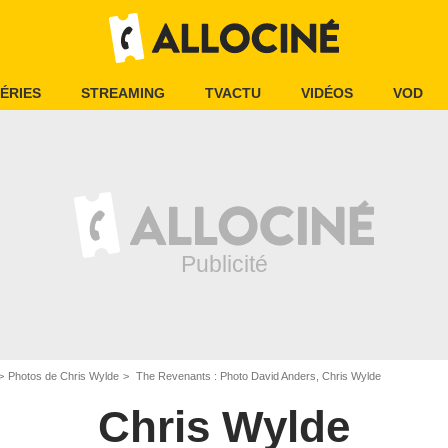
ÉRIES
STREAMING
TVACTU
VIDÉOS
VOD
Photos de Chris Wylde
The Revenants : Photo David Anders, Chris Wylde
Chris Wylde