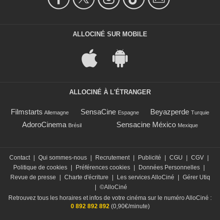
ALLOCINÉ SUR MOBILE
ALLOCINÉ À L'ÉTRANGER
Filmstarts
SensaCine
Beyazperde
Allemagne
Espagne
Turquie
AdoroCinema
Sensacine México
Brésil
Mexique
Contact
|
Qui sommes-nous
|
Recrutement
|
Publicité
|
CGU
|
CGV
|
Politique de cookies
|
Préférences cookies
|
Données Personnelles
|
Revue de presse
|
Charte d'écriture
|
Les services AlloCiné
|
Gérer Utiq
|
©AlloCiné
Retrouvez tous les horaires et infos de votre cinéma sur le numéro AlloCiné :
0 892 892 892
(0,90€/minute)