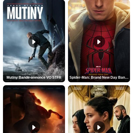
Mutiny Bande-annonce VO STFR
Spider-Man: Brand New Day Bande-annonce VO STFR