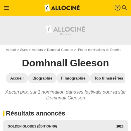
profil
menu
search
Accueil
Stars
Acteurs
Domhnall Gleeson
Prix et nominations de Domhnall Gleeson
Domhnall Gleeson
Accueil
Biographie
Filmographie
Top films/séries
Aucun prix, sur 1 nomination dans les festivals pour la star
Domhnall Gleeson
Résultats annoncés
GOLDEN GLOBES (ÉDITION 80)
2023