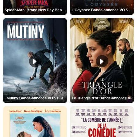
Spider-Man: Brand New Day Bande-annonce VO STFR
L'Odyssée Bande-annonce VO STFR
Mutiny Bande-annonce VO STFR
Le Triangle d'or Bande-annonce VF