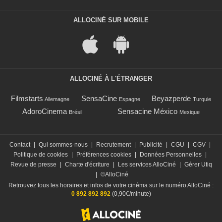
ALLOCINÉ SUR MOBILE
ALLOCINÉ À L'ÉTRANGER
Filmstarts
SensaCine
Beyazperde
Allemagne
Espagne
Turquie
AdoroCinema
Sensacine México
Brésil
Mexique
Contact
|
Qui sommes-nous
|
Recrutement
|
Publicité
|
CGU
|
CGV
|
Politique de cookies
|
Préférences cookies
|
Données Personnelles
|
Revue de presse
|
Charte d'écriture
|
Les services AlloCiné
|
Gérer Utiq
|
©AlloCiné
Retrouvez tous les horaires et infos de votre cinéma sur le numéro AlloCiné :
0 892 892 892
(0,90€/minute)