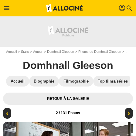
profil
menu
search
Accueil
Stars
Acteur
Domhnall Gleeson
Photos de Domhnall Gleeson
Photo Sabrina Impacciatore, Domhnall Gleeson
Domhnall Gleeson
Accueil
Biographie
Filmographie
Top films/séries
RETOUR À LA GALERIE
2
/ 131 Photos