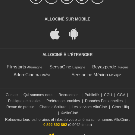
ALLOCINÉ SUR MOBILE
ALLOCINÉ À L'ÉTRANGER
Filmstarts
SensaCine
Beyazperde
Allemagne
Espagne
Turquie
AdoroCinema
Sensacine México
Brésil
Mexique
Contact
|
Qui sommes-nous
|
Recrutement
|
Publicité
|
CGU
|
CGV
|
Politique de cookies
|
Préférences cookies
|
Données Personnelles
|
Revue de presse
|
Charte d'écriture
|
Les services AlloCiné
|
Gérer Utiq
|
©AlloCiné
Retrouvez tous les horaires et infos de votre cinéma sur le numéro AlloCiné :
0 892 892 892
(0,90€/minute)