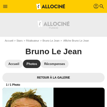
profil
menu
search
Accueil
Stars
Réalisateur
Bruno Le Jean
Affiche Bruno Le Jean
Bruno Le Jean
Accueil
Photos
Récompenses
RETOUR À LA GALERIE
1
/ 1 Photo