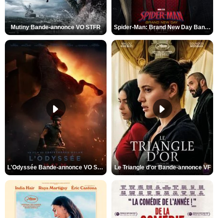
Mutiny Bande-annonce VO STFR
Spider-Man: Brand New Day Bande-annonce VO STFR
L'Odyssée Bande-annonce VO STFR
Le Triangle d'or Bande-annonce VF