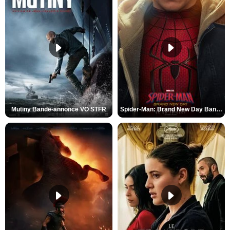
Mutiny Bande-annonce VO STFR
Spider-Man: Brand New Day Bande-annonce VO STFR