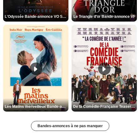
L'Odyssée Bande-annonce VO STFR
Le Triangle d'or Bande-annonce VF
Les Matins merveilleux Bande-annonce VF
De la Comédie-Française Teaser VF
Bandes-annonces à ne pas manquer