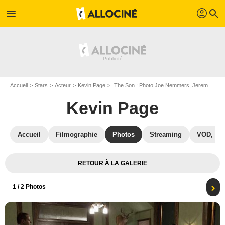
profil
menu
search
Accueil
Stars
Acteur
Kevin Page
The Son : Photo Joe Nemmers, Jeremy Bobb, Henry Garrett, Stephen Latham, Kevin Page, David Wilson Barnes, Shane Graham, Pierce Brosnan, Brent Smiga
Kevin Page
Accueil
Filmographie
Photos
Streaming
VOD, DV
RETOUR À LA GALERIE
1
/ 2 Photos