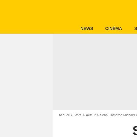
NEWS
CINÉMA
S
Accueil
Stars
Acteur
Sean Cameron Michael