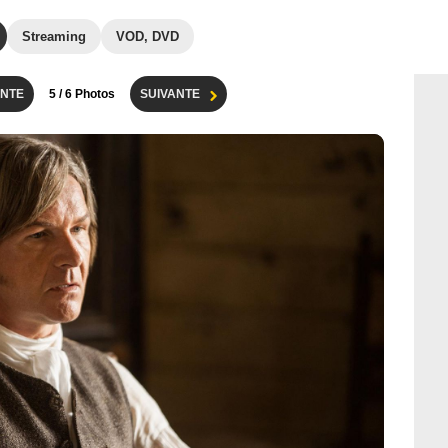
Streaming
VOD, DVD
NTE
5
/ 6 Photos
SUIVANTE