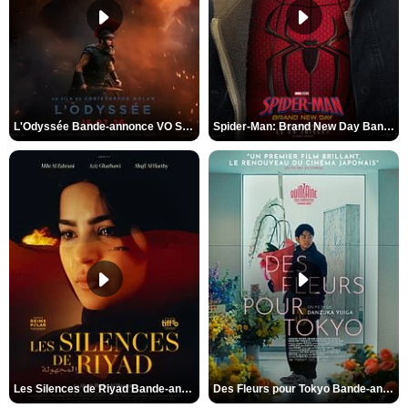
L'Odyssée Bande-annonce VO STFR
Spider-Man: Brand New Day Bande-annonce VO STFR
Les Silences de Riyad Bande-annonce VO STFR
Des Fleurs pour Tokyo Bande-annonce VO STFR