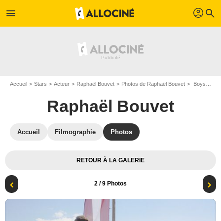
profil
menu
search
Accueil
Stars
Acteur
Raphaël Bouvet
Photos de Raphaël Bouvet
Boys Like Us : Photo Raphaël Bouvet, Jonathan Capdevielle
Raphaël Bouvet
Accueil
Filmographie
Photos
RETOUR À LA GALERIE
2
/ 9 Photos