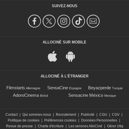
SUIVEZ-NOUS
ALLOCINÉ SUR MOBILE
ALLOCINÉ À L'ÉTRANGER
Filmstarts
SensaCine
Beyazperde
Allemagne
Espagne
Turquie
AdoroCinema
Sensacine México
Brésil
Mexique
Contact
|
Qui sommes-nous
|
Recrutement
|
Publicité
|
CGU
|
CGV
|
Politique de cookies
|
Préférences cookies
|
Données Personnelles
|
Revue de presse
|
Charte d'écriture
|
Les services AlloCiné
|
Gérer Utiq