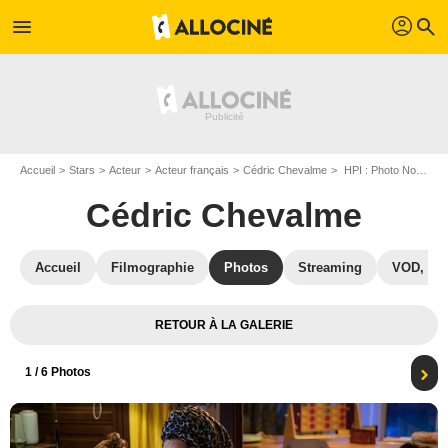
profil
menu
search
Accueil
Stars
Acteur
Acteur français
Cédric Chevalme
HPI : Photo Noé Vandevoorde, Audrey Fleurot, Cédric Chevalme, Cypriane Gardin
Cédric Chevalme
Accueil
Filmographie
Photos
Streaming
VOD, DV
RETOUR À LA GALERIE
1
/ 6 Photos