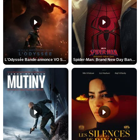
L'Odyssée Bande-annonce VO STFR
Spider-Man: Brand New Day Bande-annonce VO STFR