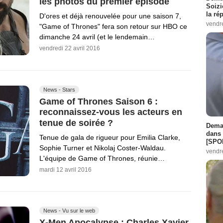
les photos du premier épisode
Soizi
la ré
D'ores et déjà renouvelée pour une saison 7,
vendr
"Game of Thrones" fera son retour sur HBO ce
dimanche 24 avril (et le lendemain…
vendredi 22 avril 2016
News - Stars
Game of Thrones Saison 6 :
reconnaissez-vous les acteurs en
tenue de soirée ?
Demai
dans 
Tenue de gala de rigueur pour Emilia Clarke,
[SPO
Sophie Turner et Nikolaj Coster-Waldau.
vendr
L'équipe de Game of Thrones, réunie…
mardi 12 avril 2016
News - Vu sur le web
X-Men Apocalypse : Charles Xavier,