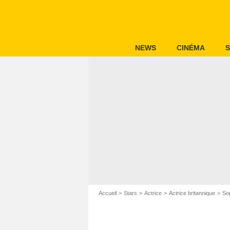
NEWS
CINÉMA
S
Accueil
Stars
Actrice
Actrice britannique
So