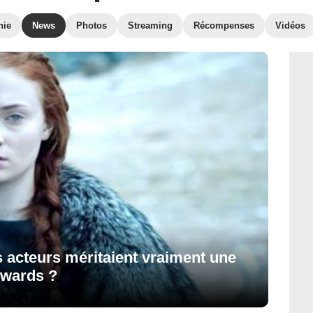
hie
News
Photos
Streaming
Récompenses
Vidéos
 acteurs méritaient vraiment une
wards ?