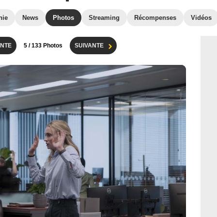
hie
News
Photos
Streaming
Récompenses
Vidéos
NTE
5
/ 133 Photos
SUIVANTE