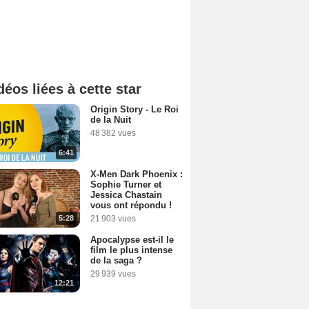
déos liées à cette star
Origin Story - Le Roi
de la Nuit
48 382 vues
6:41
X-Men Dark Phoenix :
Sophie Turner et
Jessica Chastain
vous ont répondu !
5:28
21 903 vues
Apocalypse est-il le
film le plus intense
de la saga ?
29 939 vues
12:21