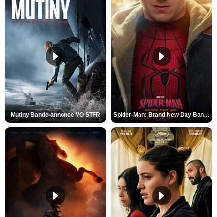
Mutiny Bande-annonce VO STFR
Spider-Man: Brand New Day Bande-annonce VO STFR