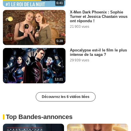
6:41
X-Men Dark Phoenix : Sophie
Turner et Jessica Chastain vous
ont répondu !
21 903 vues
5:28
Apocalypse est-il le film le plus
intense de la saga ?
29 939 vues
12:21
Découvrez les 6 vidéos liées
Top Bandes-annonces