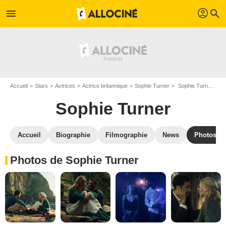
profil
menu
search
Accueil
Stars
Actrices
Actrice britannique
Sophie Turner
Sophie Turner : Photos de ses films et séries
Sophie Turner
Accueil
Biographie
Filmographie
News
Photos
Photos de Sophie Turner