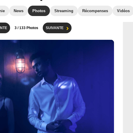
hie
News
Photos
Streaming
Récompenses
Vidéos
NTE
3
/ 133 Photos
SUIVANTE