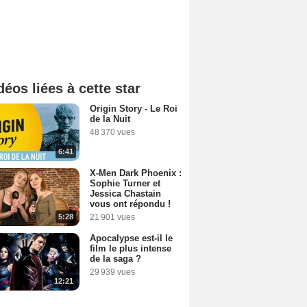
déos liées à cette star
Origin Story - Le Roi
de la Nuit
48 370 vues
6:41
X-Men Dark Phoenix :
Sophie Turner et
Jessica Chastain
vous ont répondu !
5:28
21 901 vues
Apocalypse est-il le
film le plus intense
de la saga ?
29 939 vues
12:21