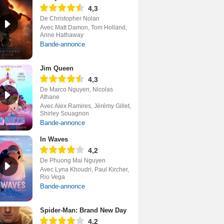
4,3
De Christopher Nolan
Avec Matt Damon, Tom Holland,
Anne Hathaway
Bande-annonce
Jim Queen
4,3
De Marco Nguyen, Nicolas
Athane
Avec Alex Ramires, Jérémy Gillet,
Shirley Souagnon
Bande-annonce
In Waves
4,2
De Phuong Mai Nguyen
Avec Lyna Khoudri, Paul Kircher,
Rio Vega
Bande-annonce
Spider-Man: Brand New Day
4,2