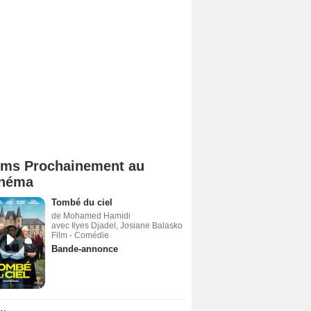
lms Prochainement au
néma
Tombé du ciel
de Mohamed Hamidi
avec Ilyes Djadel, Josiane Balasko
Film - Comédie
Bande-annonce