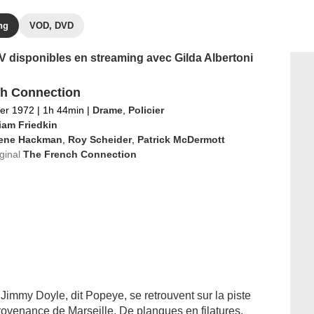
ng
VOD, DVD
TV disponibles en streaming avec Gilda Albertoni
h Connection
ier 1972
|
1h 44min
|
Drame
,
Policier
iam Friedkin
ene Hackman
,
Roy Scheider
,
Patrick McDermott
iginal
The French Connection
Jimmy Doyle, dit Popeye, se retrouvent sur la piste
rovenance de Marseille. De planques en filatures,