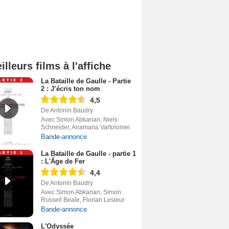
illeurs films à l'affiche
La Bataille de Gaulle - Partie
2 : J’écris ton nom
4,5
De Antonin Baudry
Avec Simon Abkarian, Niels
Schneider, Anamaria Vartolomei
Bande-annonce
La Bataille de Gaulle - partie 1
: L'Âge de Fer
4,4
De Antonin Baudry
Avec Simon Abkarian, Simon
Russell Beale, Florian Lesieur
Bande-annonce
L'Odyssée