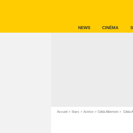
NEWS
CINÉMA
S
Accueil
Stars
Actrice
Gilda Albertoni
Gilda A