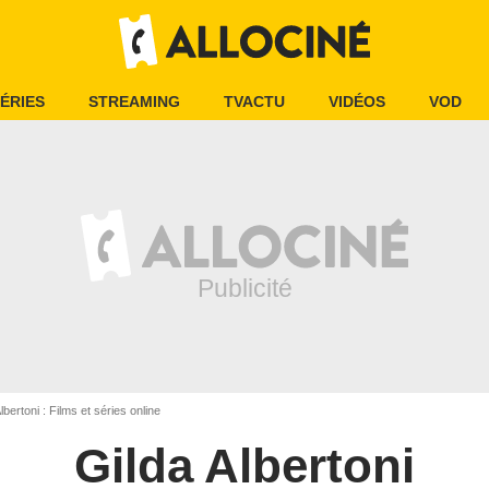
ÉRIES
STREAMING
TVACTU
VIDÉOS
VOD
lbertoni : Films et séries online
Gilda Albertoni