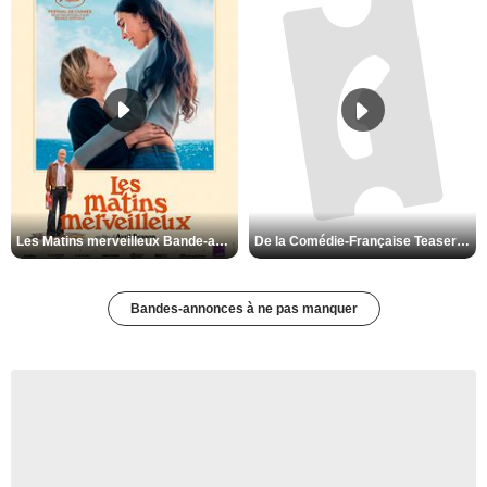
Les Matins merveilleux Bande-annonce VF
De la Comédie-Française Teaser VF
Bandes-annonces à ne pas manquer