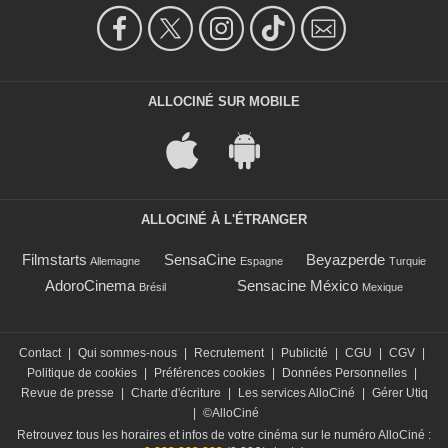
ALLOCINÉ SUR MOBILE
ALLOCINÉ À L'ÉTRANGER
Filmstarts
SensaCine
Beyazperde
Allemagne
Espagne
Turquie
AdoroCinema
Sensacine México
Brésil
Mexique
Contact
|
Qui sommes-nous
|
Recrutement
|
Publicité
|
CGU
|
CGV
|
Politique de cookies
|
Préférences cookies
|
Données Personnelles
|
Revue de presse
|
Charte d'écriture
|
Les services AlloCiné
|
Gérer Utiq
|
©AlloCiné
Retrouvez tous les horaires et infos de votre cinéma sur le numéro AlloCiné :