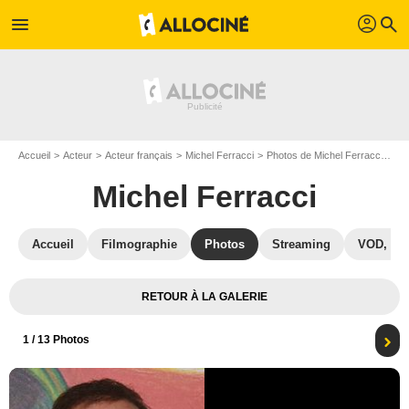
profil
menu
search
Accueil
Acteur
Acteur français
Michel Ferracci
Photos de Michel Ferracci
Aff
Michel Ferracci
Accueil
Filmographie
Photos
Streaming
VOD, DV
RETOUR À LA GALERIE
1
/ 13 Photos