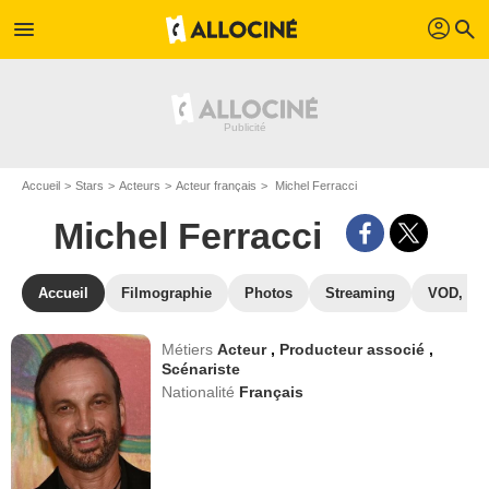
profil
menu
search
Accueil
Stars
Acteurs
Acteur français
Michel Ferracci
Michel Ferracci
Accueil
Filmographie
Photos
Streaming
VOD, DV
Métiers
Acteur
,
Producteur associé
,
Scénariste
Nationalité
Français