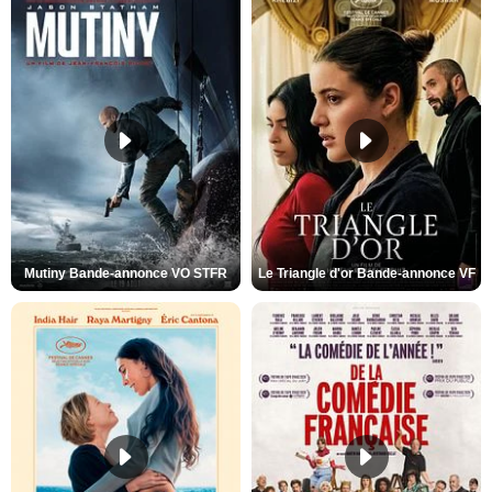
Mutiny Bande-annonce VO STFR
Le Triangle d'or Bande-annonce VF