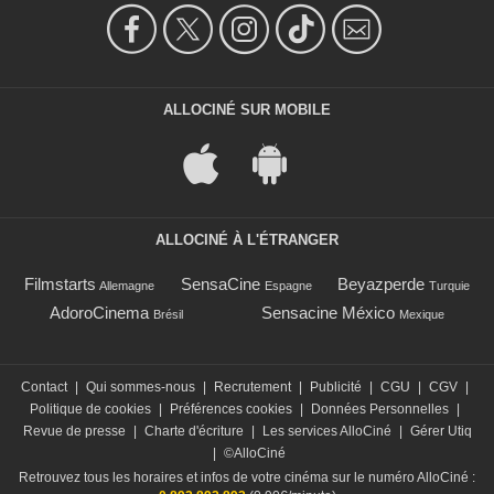
ALLOCINÉ SUR MOBILE
ALLOCINÉ À L'ÉTRANGER
Filmstarts
SensaCine
Beyazperde
Allemagne
Espagne
Turquie
AdoroCinema
Sensacine México
Brésil
Mexique
Contact
|
Qui sommes-nous
|
Recrutement
|
Publicité
|
CGU
|
CGV
|
Politique de cookies
|
Préférences cookies
|
Données Personnelles
|
Revue de presse
|
Charte d'écriture
|
Les services AlloCiné
|
Gérer Utiq
|
©AlloCiné
Retrouvez tous les horaires et infos de votre cinéma sur le numéro AlloCiné :