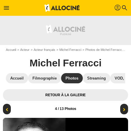
profil
menu
search
Accueil
Acteur
Acteur français
Michel Ferracci
Photos de Michel Ferracci
Aff
Michel Ferracci
Accueil
Filmographie
Photos
Streaming
VOD, DV
RETOUR À LA GALERIE
4
/ 13 Photos