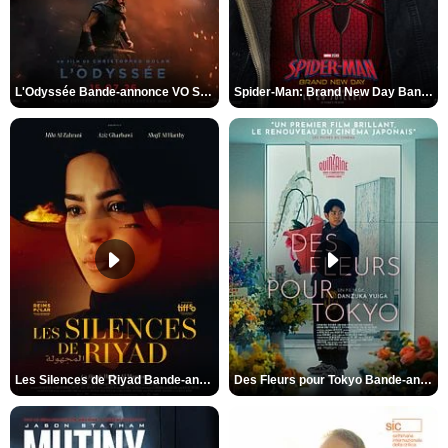
L'Odyssée Bande-annonce VO STFR
Spider-Man: Brand New Day Bande-annonce VO STFR
Les Silences de Riyad Bande-annonce VO STFR
Des Fleurs pour Tokyo Bande-annonce VO STFR