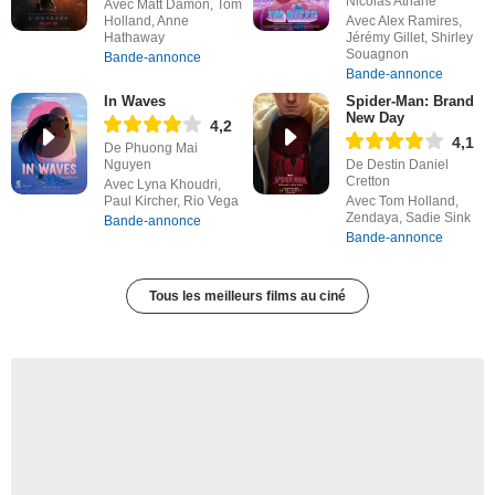
Nicolas Athane
Avec Matt Damon, Tom
Holland, Anne
Avec Alex Ramires,
Hathaway
Jérémy Gillet, Shirley
Souagnon
Bande-annonce
Bande-annonce
In Waves
Spider-Man: Brand
New Day
4,2
4,1
De Phuong Mai
Nguyen
De Destin Daniel
Cretton
Avec Lyna Khoudri,
Paul Kircher, Rio Vega
Avec Tom Holland,
Zendaya, Sadie Sink
Bande-annonce
Bande-annonce
Tous les meilleurs films au ciné