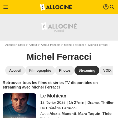
profil
menu
search
Accueil
Stars
Acteur
Acteur français
Michel Ferracci
Michel Ferracci : Films et séries online
Michel Ferracci
Accueil
Filmographie
Photos
Streaming
VOD, DV
Retrouvez tous les films et séries TV disponibles en
streaming avec Michel Ferracci
Le Mohican
12 février 2025
|
1h 27min
|
Drame
,
Thriller
De
Frédéric Farrucci
Avec
Alexis Manenti
,
Mara Taquin
,
Théo