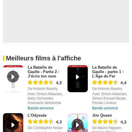
Meilleurs films à l'affiche
La Bataille de
La Bataille de
Gaulle - Partie 2 :
Gaulle - partie 1 :
J’écris ton nom
L'Âge de Fer
4,5
4,4
De Antonin Baudry
De Antonin Baudry
Avec Simon Abkarian,
Avec Simon Abkarian,
Niels Schneider,
Simon Russell Beale,
Anamaria Vartolomei
Florian Lesieur
Bande-annonce
Bande-annonce
L'Odyssée
Jim Queen
4,3
4,3
De Christopher Nolan
De Marco Nguyen,