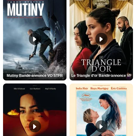
Mutiny Bande-annonce VO STFR
Le Triangle d'or Bande-annonce VF