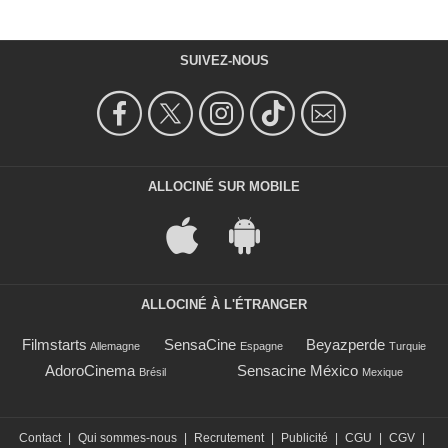
SUIVEZ-NOUS
ALLOCINÉ SUR MOBILE
ALLOCINÉ À L'ÉTRANGER
Filmstarts
SensaCine
Beyazperde
Allemagne
Espagne
Turquie
AdoroCinema
Sensacine México
Brésil
Mexique
Contact
|
Qui sommes-nous
|
Recrutement
|
Publicité
|
CGU
|
CGV
|