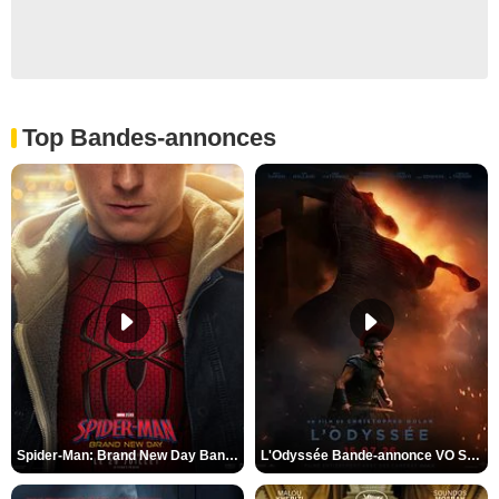
Top Bandes-annonces
Spider-Man: Brand New Day Bande-annonce VO STFR
L'Odyssée Bande-annonce VO STFR