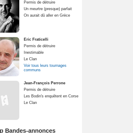
Permis de détruire
Un meurtre (presque) parfait
On aurait dû aller en Grèce
Eric Fraticelli
Permis de détruire
Inestimable
Le Clan
Voir tous leurs tournages
communs
Jean-François Perrone
Permis de détruire
Les Bodin's enquêtent en Corse
Le Clan
p Bandes-annonces
Spider-Man: Brand New Day Bande-annonce VO STFR
L'Odyssée Bande-annonce VO STFR
Mutiny Bande-annonce VO STFR