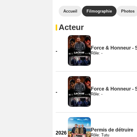
Accueil
Filmographie
Photos
Acteur
Force & Honneur - 
-
Rôle: -
Force & Honneur - 
-
Rôle: -
Permis de détruire
2026
Rôle: Tutu