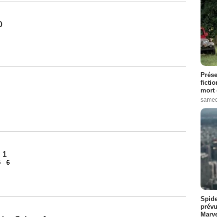
0
Prése
ficti
mort 
samed
n 1
5
-
6
Spide
prévu
Marve