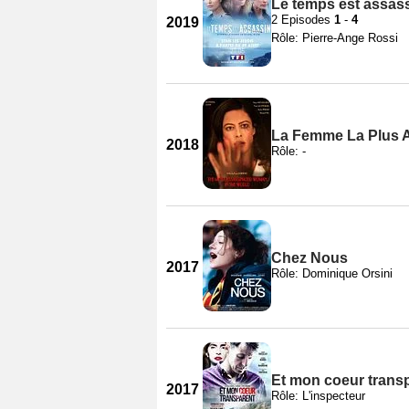
Le temps est assass
2 Episodes
1
-
4
2019
Rôle: Pierre-Ange Rossi
La Femme La Plus 
2018
Rôle: -
Chez Nous
2017
Rôle: Dominique Orsini
Et mon coeur trans
2017
Rôle: L'inspecteur