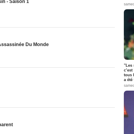
in - Saison 1
samed
Assassinée Du Monde
"Les 
c’est
tous 
a été 
samed
parent