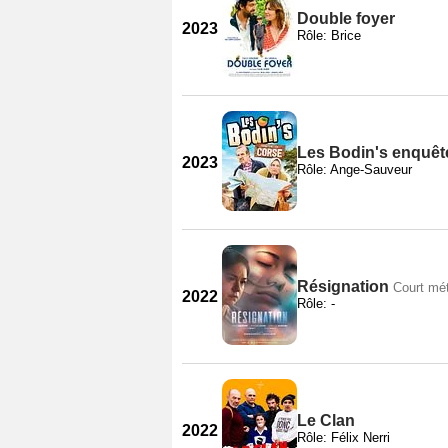
Double foyer
2023
Rôle: Brice
Les Bodin's enquêt
2023
Rôle: Ange-Sauveur
Résignation
Court mé
2022
Rôle: -
Le Clan
2022
Rôle: Félix Nerri