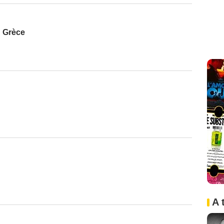
n Grèce
A 