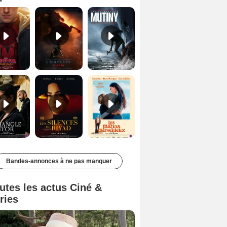
Le Triangle d'or Bande-annonce VF
Les Silences de Riyad Bande-annonce VO STFR
Les Matins merveilleux Bande-annonce VF
Bandes-annonces à ne pas manquer
utes les actus Ciné &
ries