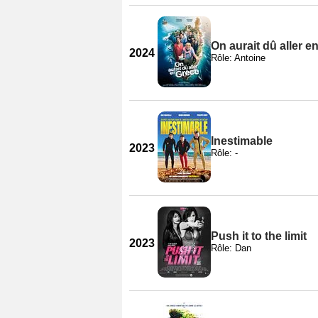
On aurait dû aller e
2024
Rôle: Antoine
Inestimable
2023
Rôle: -
Push it to the limit
2023
Rôle: Dan