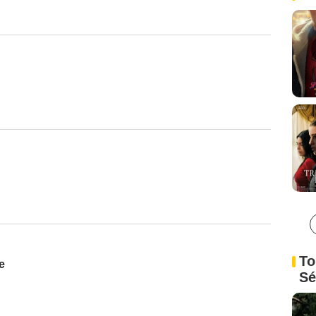
To
e
Sé