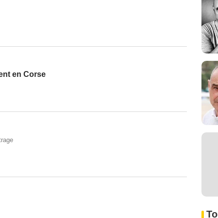
ent en Corse
trage
To