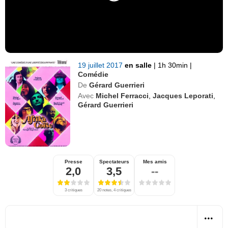
19 juillet 2017
en salle
|
1h 30min
|
Comédie
De
Gérard Guerrieri
Avec
Michel Ferracci
,
Jacques Leporati
,
Gérard Guerrieri
Presse
Spectateurs
Mes amis
2,0
3,5
--
3 critiques
20 notes, 4 critiques