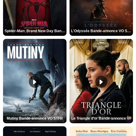
Spider-Man: Brand New Day Bande-annonce VO STFR
L'Odyssée Bande-annonce VO STFR
Mutiny Bande-annonce VO STFR
Le Triangle d'or Bande-annonce VF