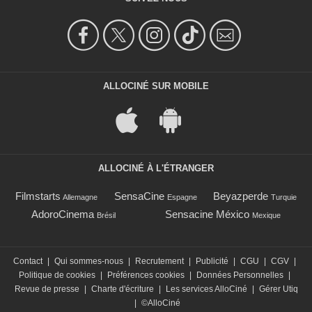
ALLOCINÉ SUR MOBILE
ALLOCINÉ À L'ÉTRANGER
Filmstarts
SensaCine
Beyazperde
Allemagne
Espagne
Turquie
AdoroCinema
Sensacine México
Brésil
Mexique
Contact
|
Qui sommes-nous
|
Recrutement
|
Publicité
|
CGU
|
CGV
|
Politique de cookies
|
Préférences cookies
|
Données Personnelles
|
Revue de presse
|
Charte d'écriture
|
Les services AlloCiné
|
Gérer Utiq
|
©AlloCiné