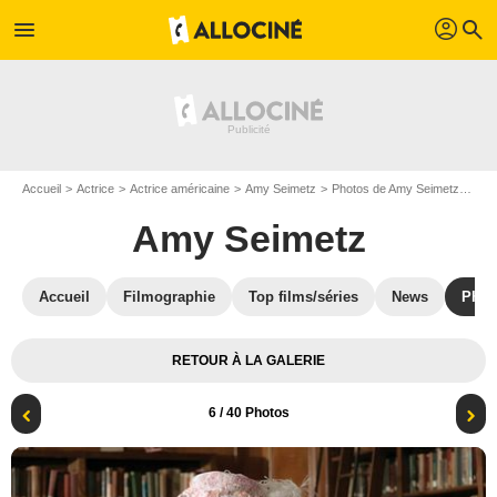
profil
menu
search
Accueil
Actrice
Actrice américaine
Amy Seimetz
Photos de Amy Seimetz
Nui
Amy Seimetz
Accueil
Filmographie
Top films/séries
News
Phot
RETOUR À LA GALERIE
6
/ 40 Photos