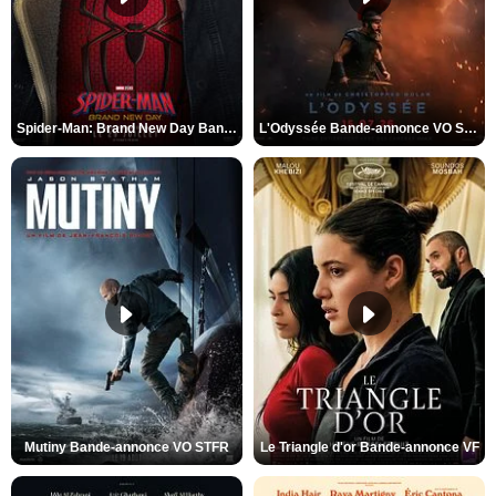
Spider-Man: Brand New Day Bande-annonce VO STFR
L'Odyssée Bande-annonce VO STFR
Mutiny Bande-annonce VO STFR
Le Triangle d'or Bande-annonce VF