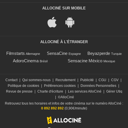
ALLOCINÉ SUR MOBILE
ALLOCINÉ À L'ÉTRANGER
Filmstarts
SensaCine
Beyazperde
Allemagne
Espagne
Turquie
AdoroCinema
Sensacine México
Brésil
Mexique
Contact
|
Qui sommes-nous
|
Recrutement
|
Publicité
|
CGU
|
CGV
|
Politique de cookies
|
Préférences cookies
|
Données Personnelles
|
Revue de presse
|
Charte d'écriture
|
Les services AlloCiné
|
Gérer Utiq
|
©AlloCiné
Retrouvez tous les horaires et infos de votre cinéma sur le numéro AlloCiné :
0 892 892 892
(0,90€/minute)