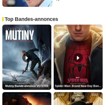
Top Bandes-annonces
Mutiny Bande-annonce VO STFR
Spider-Man: Brand New Day Bande-annonce VO STFR