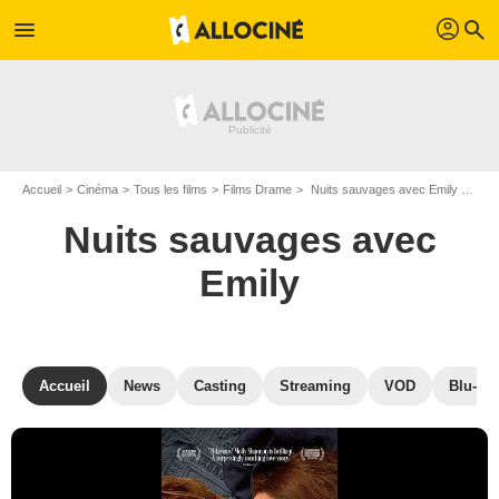
profil
menu
search
Accueil
Cinéma
Tous les films
Films Drame
Nuits sauvages avec Emily de Madeleine Olnek
Nuits sauvages avec
Emily
Accueil
News
Casting
Streaming
VOD
Blu-Ra