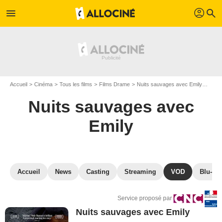
profil
menu
search
Accueil
Cinéma
Tous les films
Films Drame
Nuits sauvages avec Emily
VOD 
Nuits sauvages avec
Emily
Accueil
News
Casting
Streaming
VOD
Blu-Ra
Service proposé par
Nuits sauvages avec Emily