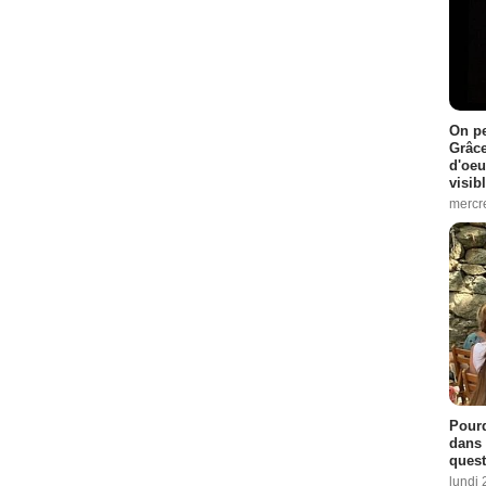
On pe
Grâce
d'oeu
visib
mercre
Pourq
dans 
quest
lundi 