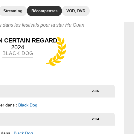
Streaming
Récompenses
VOD, DVD
s dans les festivals pour la star Hu Guan
N CERTAIN REGARD
2024
BLACK DOG
2026
ger dans :
Black Dog
2024
 dans :
Black Dog