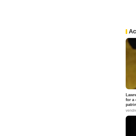
Ac
Lawre
for a
patri
vendre