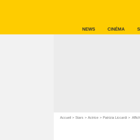
NEWS
CINÉMA
S
Accueil
Stars
Actrice
Patrizia Liccardi
Affich