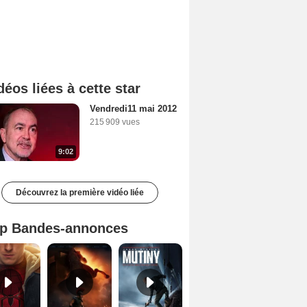
déos liées à cette star
Vendredi11 mai 2012
215 909 vues
9:02
Découvrez la première vidéo liée
p Bandes-annonces
Spider-Man: Brand New Day Bande-annonce VO STFR
L'Odyssée Bande-annonce VO STFR
Mutiny Bande-annonce VO STFR