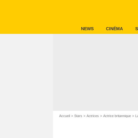
NEWS
CINÉMA
S
Accueil
Stars
Actrices
Actrice britannique
L