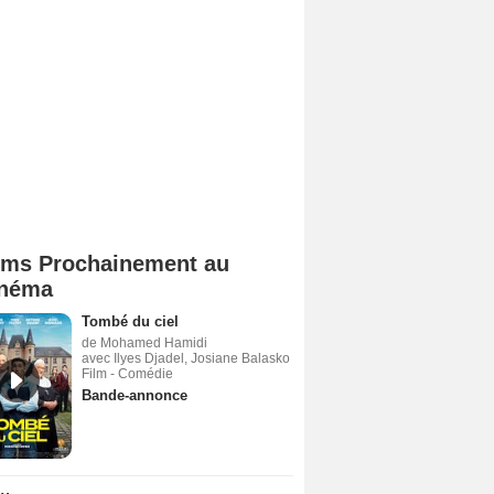
lms Prochainement au
néma
Tombé du ciel
de Mohamed Hamidi
avec Ilyes Djadel, Josiane Balasko
Film - Comédie
Bande-annonce