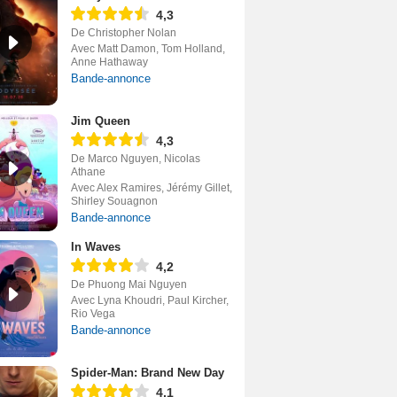
4,3
De Christopher Nolan
Avec Matt Damon, Tom Holland,
Anne Hathaway
Bande-annonce
Jim Queen
4,3
De Marco Nguyen, Nicolas
Athane
Avec Alex Ramires, Jérémy Gillet,
Shirley Souagnon
Bande-annonce
In Waves
4,2
De Phuong Mai Nguyen
Avec Lyna Khoudri, Paul Kircher,
Rio Vega
Bande-annonce
Spider-Man: Brand New Day
4,1