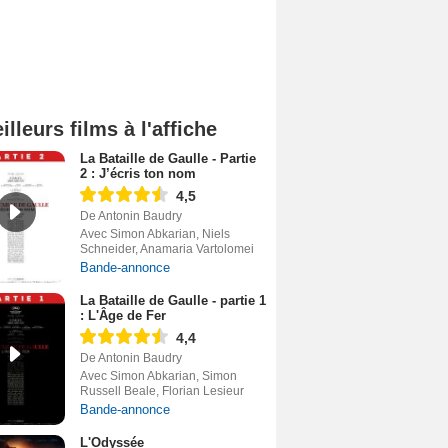
illeurs films à l'affiche
La Bataille de Gaulle - Partie
2 : J’écris ton nom
4,5
De Antonin Baudry
Avec Simon Abkarian, Niels
Schneider, Anamaria Vartolomei
Bande-annonce
La Bataille de Gaulle - partie 1
: L'Âge de Fer
4,4
De Antonin Baudry
Avec Simon Abkarian, Simon
Russell Beale, Florian Lesieur
Bande-annonce
L'Odyssée