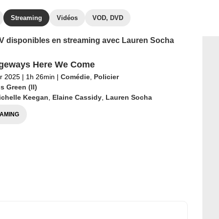
Streaming
Vidéos
VOD, DVD
 TV disponibles en streaming avec Lauren Socha
ngeways Here We Come
er 2025
|
1h 26min
|
Comédie
,
Policier
s Green (II)
ichelle Keegan
,
Elaine Cassidy
,
Lauren Socha
AMING