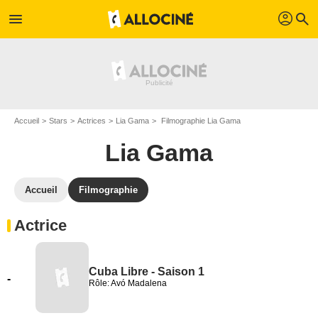
profil
menu
search
Accueil
Stars
Actrices
Lia Gama
Filmographie Lia Gama
Lia Gama
Accueil
Filmographie
Actrice
Cuba Libre - Saison 1
-
Rôle: Avó Madalena