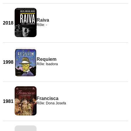
Raiva
2018
Rôle: -
Requiem
1998
Rôle: Isadora
Francisca
1981
Rôle: Dona Josefa