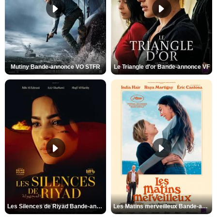
Mutiny Bande-annonce VO STFR
Le Triangle d'or Bande-annonce VF
Les Silences de Riyad Bande-annonce VO STFR
Les Matins merveilleux Bande-annonce VF