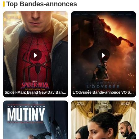
Top Bandes-annonces
Spider-Man: Brand New Day Bande-annonce VO STFR
L'Odyssée Bande-annonce VO STFR