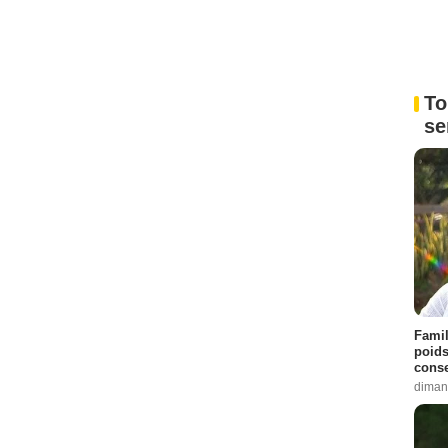
To
se
Famil
poids
conse
diman