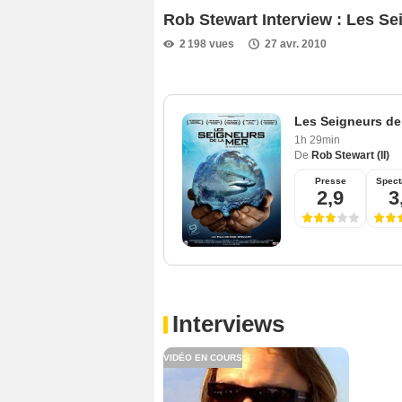
Rob Stewart Interview : Les Se
2 198 vues
27 avr. 2010
Les Seigneurs de
1h 29min
De
Rob Stewart (II)
Presse
Spect
2,9
3
Interviews
VIDÉO EN COURS