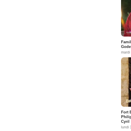
Famil
Godet
mardi
Fort 
Phili
Cyril
lundi 