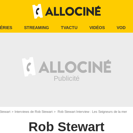
ÉRIES
STREAMING
TVACTU
VIDÉOS
VOD
Stewart
Interviews de Rob Stewart
Rob Stewart Interview : Les Seigneurs de la mer
Rob Stewart