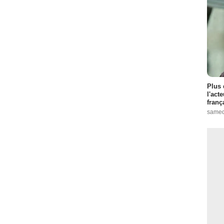
Plus 
l'act
franç
samed