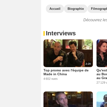
Accueil
Biographie
Filmograp
Découvrez les
Interviews
2:20
Top promo avec l'équipe de
Qu'est
Made in China
au Bon
au Gr
4 602 vues
27 129 