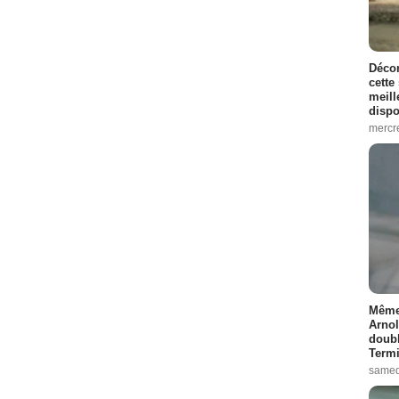
Décon
cette
meill
dispo
mercr
Même 
Arnol
doubl
Termi
samed