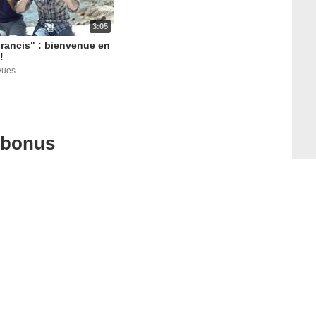
3:05
rancis" : bienvenue en
!
vues
 bonus