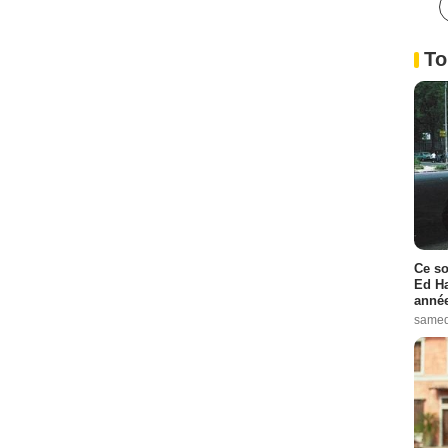
To
Ce so
Ed Ha
année
samed