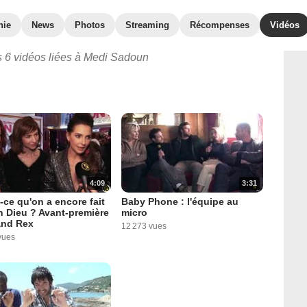
hie
News
Photos
Streaming
Récompenses
Vidéos
 6 vidéos liées à Medi Sadoun
4:09
3:31
-ce qu'on a encore fait
Baby Phone : l'équipe au
 Dieu ? Avant-première
micro
and Rex
12 273 vues
vues