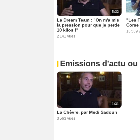
5:32
La Dream Team : "On m'a mis
"Les F
la pression pour que je perde
Corse 
10 kilos !"
13 539 
2 141 vues
Emissions d'actu ou
1:31
La Chèvre, par Medi Sadoun
3 563 vues