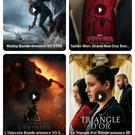
Mutiny Bande-annonce VO STFR
Spider-Man: Brand New Day Bande-annonce VO STFR
L'Odyssée Bande-annonce VO STFR
Le Triangle d'or Bande-annonce VF