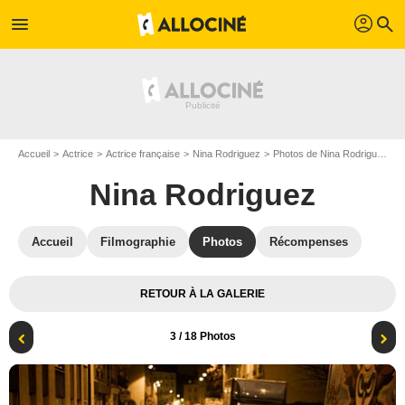
profil
menu
search
Accueil
Actrice
Actrice française
Nina Rodriguez
Photos de Nina Rodriguez
N
Nina Rodriguez
Accueil
Filmographie
Photos
Récompenses
RETOUR À LA GALERIE
3
/ 18 Photos