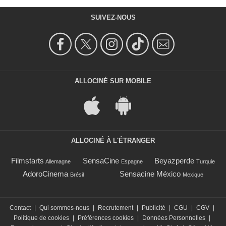
SUIVEZ-NOUS
ALLOCINÉ SUR MOBILE
ALLOCINÉ À L'ÉTRANGER
Filmstarts
SensaCine
Beyazperde
Allemagne
Espagne
Turquie
AdoroCinema
Sensacine México
Brésil
Mexique
Contact
|
Qui sommes-nous
|
Recrutement
|
Publicité
|
CGU
|
CGV
|
Politique de cookies
|
Préférences cookies
|
Données Personnelles
|