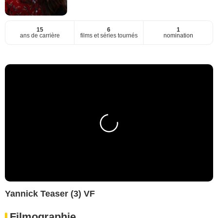
15
6
1
ans de carrière
films et séries tournés
nomination
Yannick Teaser (3) VF
Filmographie