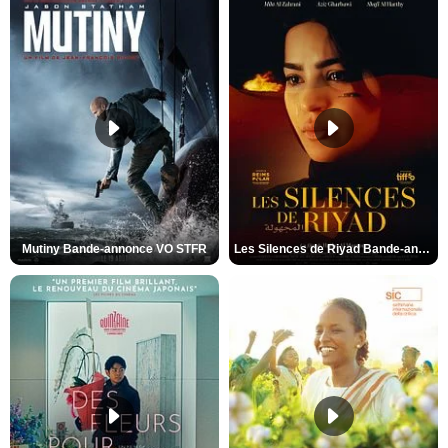
Mutiny Bande-annonce VO STFR
Les Silences de Riyad Bande-annonce VO STFR