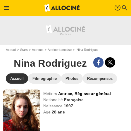
profil
menu
search
Accueil
Stars
Actrices
Actrice française
Nina Rodriguez
Nina Rodriguez
Accueil
Filmographie
Photos
Récompenses
Métiers
Actrice,
Régisseur général
Nationalité
Française
Naissance
1997
Age
28
ans