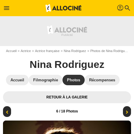
profil
menu
search
Accueil
Actrice
Actrice française
Nina Rodriguez
Photos de Nina Rodriguez
Nina Rodriguez
Accueil
Filmographie
Photos
Récompenses
RETOUR À LA GALERIE
6
/ 18 Photos