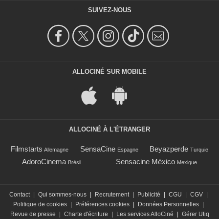
SUIVEZ-NOUS
ALLOCINÉ SUR MOBILE
ALLOCINÉ À L'ÉTRANGER
Filmstarts
SensaCine
Beyazperde
Allemagne
Espagne
Turquie
AdoroCinema
Sensacine México
Brésil
Mexique
Contact
|
Qui sommes-nous
|
Recrutement
|
Publicité
|
CGU
|
CGV
|
Politique de cookies
|
Préférences cookies
|
Données Personnelles
|
Revue de presse
|
Charte d'écriture
|
Les services AlloCiné
|
Gérer Utiq