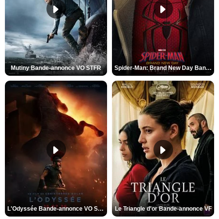
Mutiny Bande-annonce VO STFR
Spider-Man: Brand New Day Bande-annonce VO STFR
L'Odyssée Bande-annonce VO STFR
Le Triangle d'or Bande-annonce VF