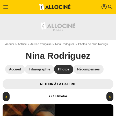
profil
menu
search
Accueil
Actrice
Actrice française
Nina Rodriguez
Photos de Nina Rodriguez
Nina Rodriguez
Accueil
Filmographie
Photos
Récompenses
RETOUR À LA GALERIE
2
/ 18 Photos