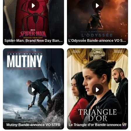
Spider-Man: Brand New Day Bande-annonce VO STFR
L'Odyssée Bande-annonce VO STFR
Mutiny Bande-annonce VO STFR
Le Triangle d'or Bande-annonce VF