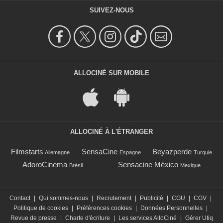
SUIVEZ-NOUS
ALLOCINÉ SUR MOBILE
ALLOCINÉ À L'ÉTRANGER
Filmstarts
SensaCine
Beyazperde
Allemagne
Espagne
Turquie
AdoroCinema
Sensacine México
Brésil
Mexique
Contact
|
Qui sommes-nous
|
Recrutement
|
Publicité
|
CGU
|
CGV
|
Politique de cookies
|
Préférences cookies
|
Données Personnelles
|
Revue de presse
|
Charte d'écriture
|
Les services AlloCiné
|
Gérer Utiq