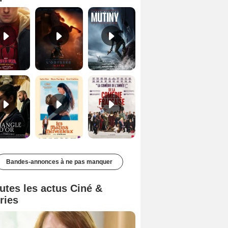
Le Triangle d'or Bande-annonce VF
Les Matins merveilleux Bande-annonce VF
De la Comédie-Française Teaser VF
Bandes-annonces à ne pas manquer
utes les actus Ciné &
ries