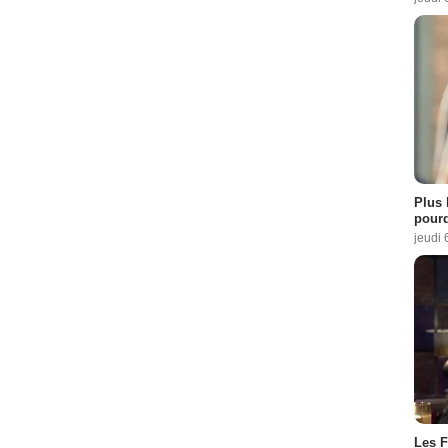
Plus 
pourq
jeudi 
Les F