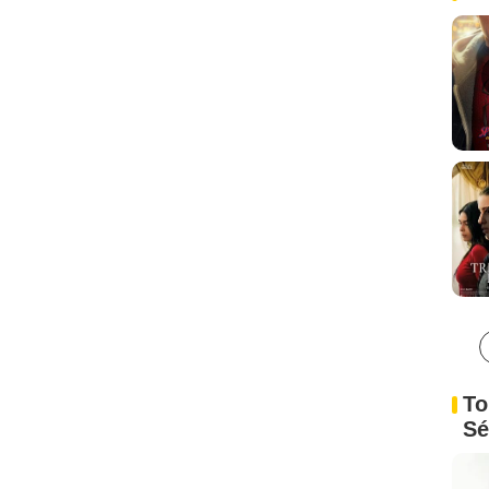
To
Sé