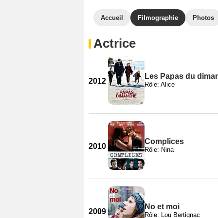
Accueil
Filmographie
Photos
Actrice
Les Papas du dima
2012
Rôle: Alice
Complices
2010
Rôle: Nina
No et moi
2009
Rôle: Lou Bertignac