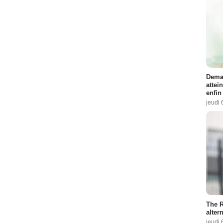
Demai
attei
enfin
jeudi 
The R
altern
jeudi 