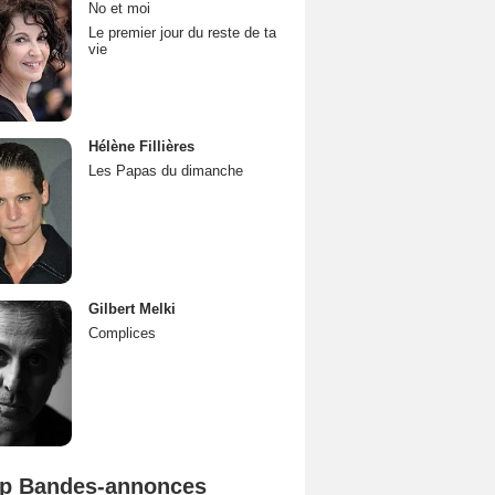
No et moi
Le premier jour du reste de ta
vie
Hélène Fillières
Les Papas du dimanche
Gilbert Melki
Complices
p Bandes-annonces
Spider-Man: Brand New Day Bande-annonce VO STFR
L'Odyssée Bande-annonce VO STFR
Mutiny Bande-annonce VO STFR