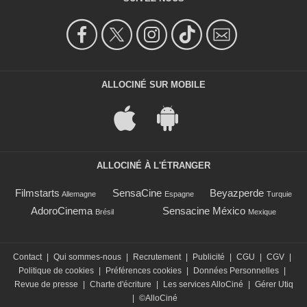
ALLOCINÉ SUR MOBILE
ALLOCINÉ À L'ÉTRANGER
Filmstarts
SensaCine
Beyazperde
Allemagne
Espagne
Turquie
AdoroCinema
Sensacine México
Brésil
Mexique
Contact
|
Qui sommes-nous
|
Recrutement
|
Publicité
|
CGU
|
CGV
|
Politique de cookies
|
Préférences cookies
|
Données Personnelles
|
Revue de presse
|
Charte d'écriture
|
Les services AlloCiné
|
Gérer Utiq
|
©AlloCiné