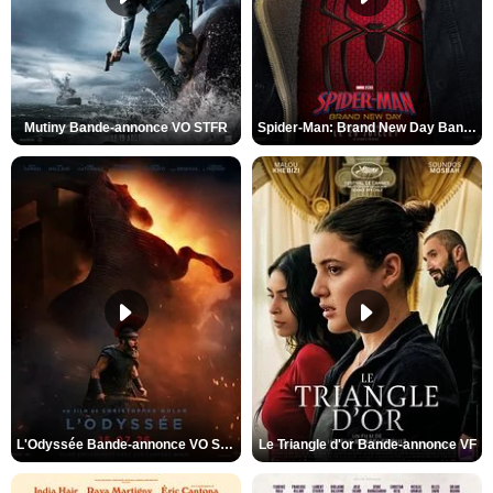
Mutiny Bande-annonce VO STFR
Spider-Man: Brand New Day Bande-annonce VO STFR
L'Odyssée Bande-annonce VO STFR
Le Triangle d'or Bande-annonce VF