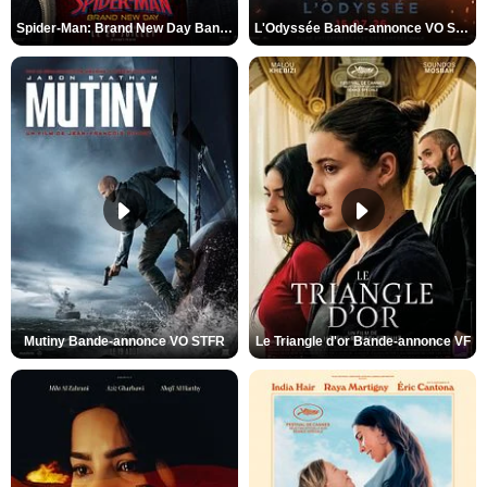
Spider-Man: Brand New Day Bande-annonce VO STFR
L'Odyssée Bande-annonce VO STFR
Mutiny Bande-annonce VO STFR
Le Triangle d'or Bande-annonce VF