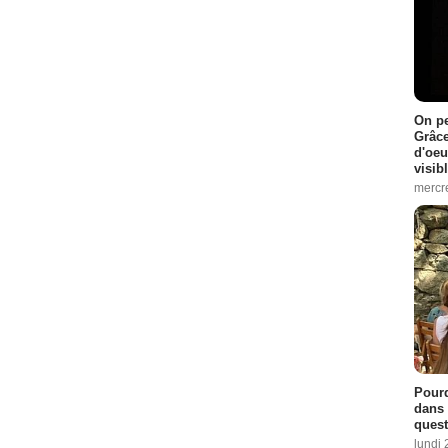
On pe
Grâce
d'oeu
visib
mercre
Pourq
dans 
quest
lundi 