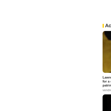
Ac
Lawre
for a
patri
vendre