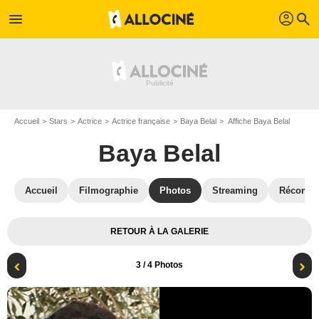
profil
menu
search
Accueil
Stars
Actrice
Actrice française
Baya Belal
Affiche Baya Belal
Baya Belal
Accueil
Filmographie
Photos
Streaming
Récompe
RETOUR À LA GALERIE
3
/ 4 Photos