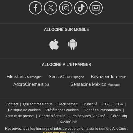
ALLOCINÉ SUR MOBILE
ALLOCINÉ À L'ÉTRANGER
Filmstarts
SensaCine
Beyazperde
Allemagne
Espagne
Turquie
AdoroCinema
Sensacine México
Brésil
Mexique
Contact
|
Qui sommes-nous
|
Recrutement
|
Publicité
|
CGU
|
CGV
|
Politique de cookies
|
Préférences cookies
|
Données Personnelles
|
Revue de presse
|
Charte d'écriture
|
Les services AlloCiné
|
Gérer Utiq
|
©AlloCiné
Retrouvez tous les horaires et infos de votre cinéma sur le numéro AlloCiné :