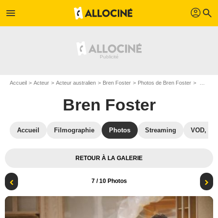
profil
menu
search
Accueil
Acteur
Acteur australien
Bren Foster
Photos de Bren Foster
Melissa & Joey : Photo Melissa Joan Hart, Bren Foster, Joey Lawrence
Bren Foster
Accueil
Filmographie
Photos
Streaming
VOD, DV
RETOUR À LA GALERIE
7
/ 10 Photos