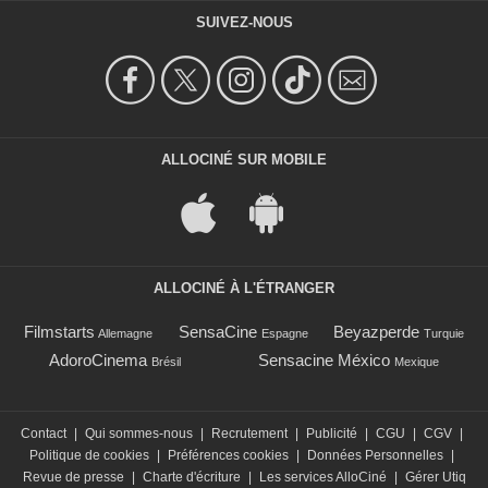
SUIVEZ-NOUS
ALLOCINÉ SUR MOBILE
ALLOCINÉ À L'ÉTRANGER
Filmstarts
SensaCine
Beyazperde
Allemagne
Espagne
Turquie
AdoroCinema
Sensacine México
Brésil
Mexique
Contact
|
Qui sommes-nous
|
Recrutement
|
Publicité
|
CGU
|
CGV
|
Politique de cookies
|
Préférences cookies
|
Données Personnelles
|
Revue de presse
|
Charte d'écriture
|
Les services AlloCiné
|
Gérer Utiq