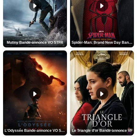
Mutiny Bande-annonce VO STFR
Spider-Man: Brand New Day Bande-annonce VO STFR
L'Odyssée Bande-annonce VO STFR
Le Triangle d'or Bande-annonce VF