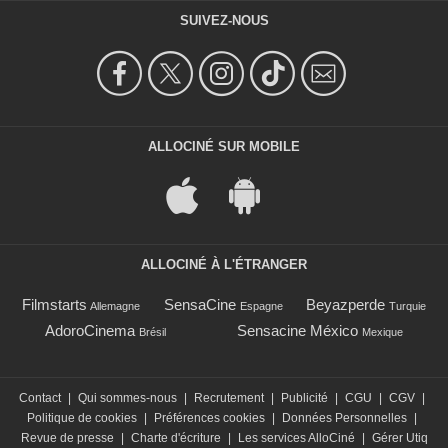
SUIVEZ-NOUS
ALLOCINÉ SUR MOBILE
ALLOCINÉ À L'ÉTRANGER
Filmstarts
SensaCine
Beyazperde
Allemagne
Espagne
Turquie
AdoroCinema
Sensacine México
Brésil
Mexique
Contact
|
Qui sommes-nous
|
Recrutement
|
Publicité
|
CGU
|
CGV
|
Politique de cookies
|
Préférences cookies
|
Données Personnelles
|
Revue de presse
|
Charte d'écriture
|
Les services AlloCiné
|
Gérer Utiq