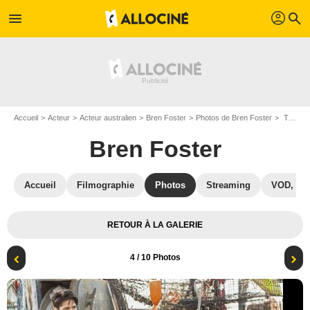
profil
menu
search
Accueil
Acteur
Acteur australien
Bren Foster
Photos de Bren Foster
The Last Ship : Photo Travis Van Winkle, Bren Foster
Bren Foster
Accueil
Filmographie
Photos
Streaming
VOD, DV
RETOUR À LA GALERIE
4
/ 10 Photos