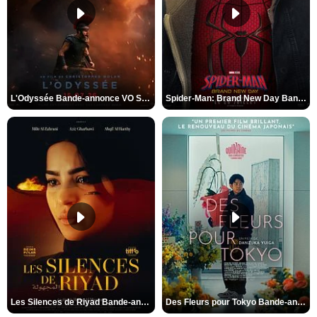
L'Odyssée Bande-annonce VO STFR
Spider-Man: Brand New Day Bande-annonce VO STFR
Les Silences de Riyad Bande-annonce VO STFR
Des Fleurs pour Tokyo Bande-annonce VO STFR