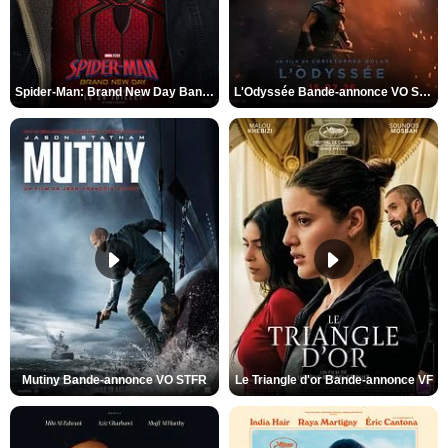
Spider-Man: Brand New Day Bande-annonce VO STFR
L'Odyssée Bande-annonce VO STFR
Mutiny Bande-annonce VO STFR
Le Triangle d'or Bande-annonce VF