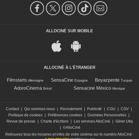
ALLOCINÉ SUR MOBILE
ALLOCINÉ À L'ÉTRANGER
Filmstarts
SensaCine
Beyazperde
Allemagne
Espagne
Turquie
AdoroCinema
Sensacine México
Brésil
Mexique
Contact
|
Qui sommes-nous
|
Recrutement
|
Publicité
|
CGU
|
CGV
|
Politique de cookies
|
Préférences cookies
|
Données Personnelles
|
Revue de presse
|
Charte d'écriture
|
Les services AlloCiné
|
Gérer Utiq
|
©AlloCiné
Retrouvez tous les horaires et infos de votre cinéma sur le numéro AlloCiné :