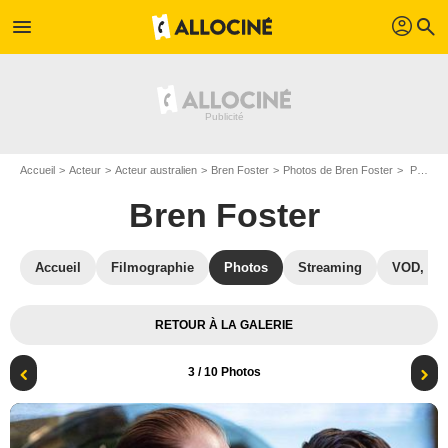
profil
menu
search
Accueil
Acteur
Acteur australien
Bren Foster
Photos de Bren Foster
Photo Bren Foster
Bren Foster
Accueil
Filmographie
Photos
Streaming
VOD, DV
RETOUR À LA GALERIE
3
/ 10 Photos