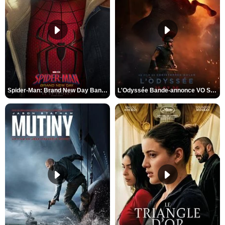
Spider-Man: Brand New Day Bande-annonce VO STFR
L'Odyssée Bande-annonce VO STFR