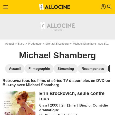
profil
menu
search
Accueil
Stars
Producteur
Michael Shamberg
Michael Shamberg : ses Blu-Ray, DVD, VOD, SVOD
Michael Shamberg
Accueil
Filmographie
Streaming
Récompenses
V
Retrouvez tous les films et séries TV disponibles en DVD ou
Blu-ray avec Michael Shamberg
Erin Brockovich, seule contre
tous
6 avril 2000
|
2h 11min
|
Biopic
,
Comédie
dramatique