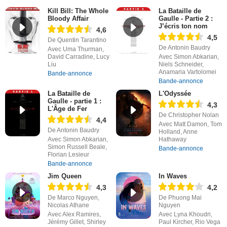
Kill Bill: The Whole
La Bataille de
Bloody Affair
Gaulle - Partie 2 :
J’écris ton nom
4,6
4,5
De Quentin Tarantino
De Antonin Baudry
Avec Uma Thurman,
David Carradine, Lucy
Avec Simon Abkarian,
Liu
Niels Schneider,
Anamaria Vartolomei
Bande-annonce
Bande-annonce
La Bataille de
L'Odyssée
Gaulle - partie 1 :
4,3
L'Âge de Fer
De Christopher Nolan
4,4
Avec Matt Damon, Tom
De Antonin Baudry
Holland, Anne
Avec Simon Abkarian,
Hathaway
Simon Russell Beale,
Bande-annonce
Florian Lesieur
Bande-annonce
Jim Queen
In Waves
4,3
4,2
De Marco Nguyen,
De Phuong Mai
Nicolas Athane
Nguyen
Avec Alex Ramires,
Avec Lyna Khoudri,
Jérémy Gillet, Shirley
Paul Kircher, Rio Vega