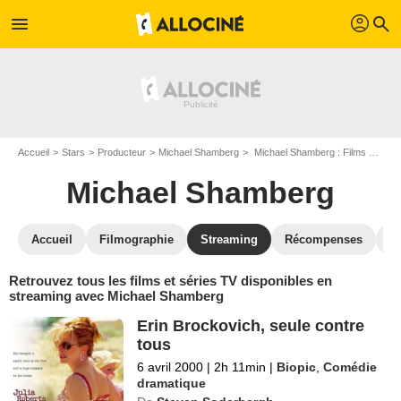
profil
menu
search
Accueil
Stars
Producteur
Michael Shamberg
Michael Shamberg : Films et séries online
Michael Shamberg
Accueil
Filmographie
Streaming
Récompenses
V
Retrouvez tous les films et séries TV disponibles en
streaming avec Michael Shamberg
Erin Brockovich, seule contre
tous
6 avril 2000
|
2h 11min
|
Biopic
,
Comédie
dramatique