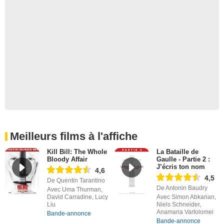
Meilleurs films à l'affiche
Kill Bill: The Whole
La Bataille de
Bloody Affair
Gaulle - Partie 2 :
J’écris ton nom
4,6
4,5
De Quentin Tarantino
De Antonin Baudry
Avec Uma Thurman,
David Carradine, Lucy
Avec Simon Abkarian,
Liu
Niels Schneider,
Anamaria Vartolomei
Bande-annonce
Bande-annonce