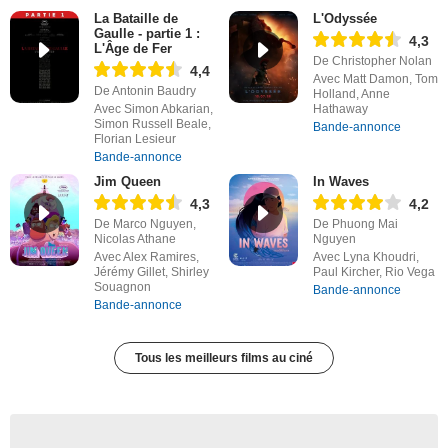
La Bataille de
L'Odyssée
Gaulle - partie 1 :
4,3
L'Âge de Fer
De Christopher Nolan
4,4
Avec Matt Damon, Tom
De Antonin Baudry
Holland, Anne
Avec Simon Abkarian,
Hathaway
Simon Russell Beale,
Bande-annonce
Florian Lesieur
Bande-annonce
Jim Queen
In Waves
4,3
4,2
De Marco Nguyen,
De Phuong Mai
Nicolas Athane
Nguyen
Avec Alex Ramires,
Avec Lyna Khoudri,
Jérémy Gillet, Shirley
Paul Kircher, Rio Vega
Souagnon
Bande-annonce
Bande-annonce
Tous les meilleurs films au ciné