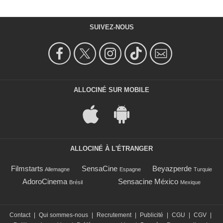
SUIVEZ-NOUS
ALLOCINÉ SUR MOBILE
ALLOCINÉ À L'ÉTRANGER
Filmstarts
SensaCine
Beyazperde
Allemagne
Espagne
Turquie
AdoroCinema
Sensacine México
Brésil
Mexique
Contact
|
Qui sommes-nous
|
Recrutement
|
Publicité
|
CGU
|
CGV
|