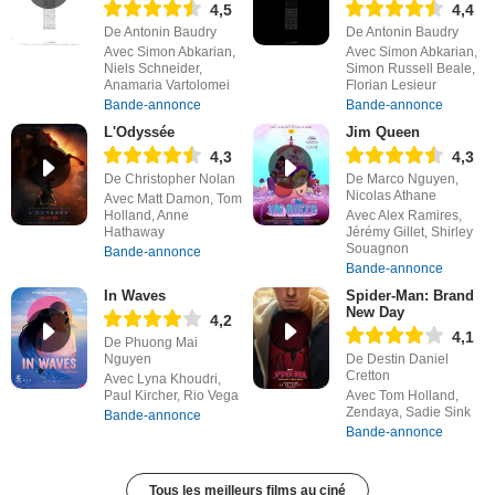
4,5
4,4
De Antonin Baudry
De Antonin Baudry
Avec Simon Abkarian,
Avec Simon Abkarian,
Niels Schneider,
Simon Russell Beale,
Anamaria Vartolomei
Florian Lesieur
Bande-annonce
Bande-annonce
L'Odyssée
Jim Queen
4,3
4,3
De Christopher Nolan
De Marco Nguyen,
Nicolas Athane
Avec Matt Damon, Tom
Holland, Anne
Avec Alex Ramires,
Hathaway
Jérémy Gillet, Shirley
Souagnon
Bande-annonce
Bande-annonce
In Waves
Spider-Man: Brand
New Day
4,2
4,1
De Phuong Mai
Nguyen
De Destin Daniel
Cretton
Avec Lyna Khoudri,
Paul Kircher, Rio Vega
Avec Tom Holland,
Zendaya, Sadie Sink
Bande-annonce
Bande-annonce
Tous les meilleurs films au ciné