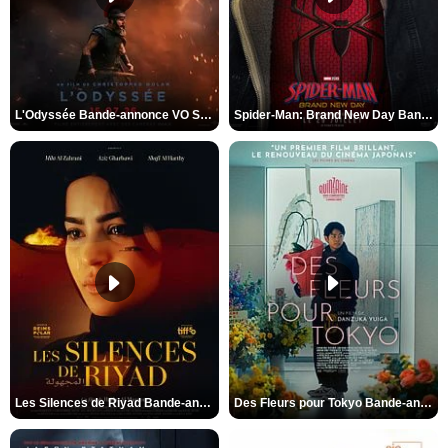
L'Odyssée Bande-annonce VO STFR
Spider-Man: Brand New Day Bande-annonce VO STFR
Les Silences de Riyad Bande-annonce VO STFR
Des Fleurs pour Tokyo Bande-annonce VO STFR