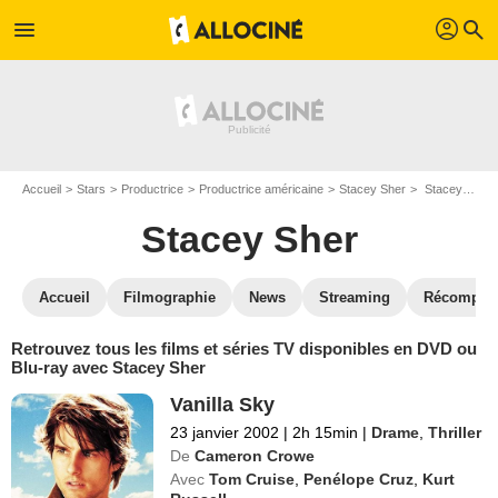
profil
menu
search
Accueil
Stars
Productrice
Productrice américaine
Stacey Sher
Stacey Sher : ses Blu-Ray, DVD, VOD, SVOD
Stacey Sher
Accueil
Filmographie
News
Streaming
Récompen
Retrouvez tous les films et séries TV disponibles en DVD ou
Blu-ray avec Stacey Sher
Vanilla Sky
23 janvier 2002
|
2h 15min
|
Drame
,
Thriller
De
Cameron Crowe
Avec
Tom Cruise
,
Penélope Cruz
,
Kurt