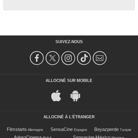
SUIVEZ-NOUS
ALLOCINÉ SUR MOBILE
ALLOCINÉ À L'ÉTRANGER
Filmstarts
SensaCine
Beyazperde
Allemagne
Espagne
Turquie
AdoroCinema
Sensacine México
Brésil
Mexique