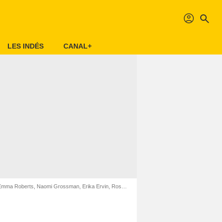
profil
search
LES INDÉS
CANAL+
 Roberts, Naomi Grossman, Erika Ervin, Rose Siggins