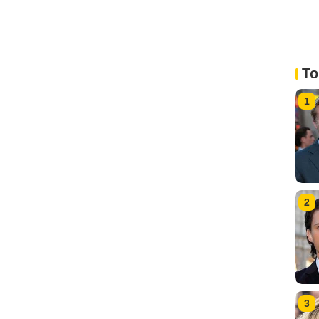
To
1
2
3