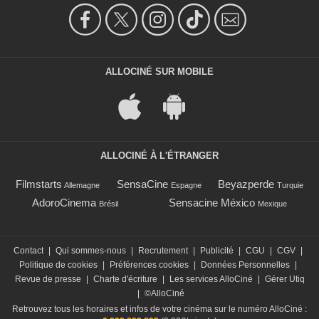
ALLOCINÉ SUR MOBILE
ALLOCINÉ À L'ÉTRANGER
Filmstarts
SensaCine
Beyazperde
Allemagne
Espagne
Turquie
AdoroCinema
Sensacine México
Brésil
Mexique
Contact
|
Qui sommes-nous
|
Recrutement
|
Publicité
|
CGU
|
CGV
|
Politique de cookies
|
Préférences cookies
|
Données Personnelles
|
Revue de presse
|
Charte d'écriture
|
Les services AlloCiné
|
Gérer Utiq
|
©AlloCiné
Retrouvez tous les horaires et infos de votre cinéma sur le numéro AlloCiné :