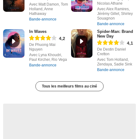
Nicolas Athane
Avec Matt Damon, Tom
Holland, Anne
Avec Alex Ramires,
Hathaway
Jérémy Gillet, Shirley
Souagnon
Bande-annonce
Bande-annonce
In Waves
Spider-Man: Brand
New Day
4,2
4,1
De Phuong Mai
Nguyen
De Destin Daniel
Cretton
Avec Lyna Khoudri,
Paul Kircher, Rio Vega
Avec Tom Holland,
Zendaya, Sadie Sink
Bande-annonce
Bande-annonce
Tous les meilleurs films au ciné