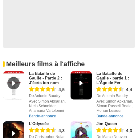
Meilleurs films à l'affiche
La Bataille de
La Bataille de
Gaulle - Partie 2 :
Gaulle - partie 1 :
J’écris ton nom
L'Âge de Fer
4,5
4,4
De Antonin Baudry
De Antonin Baudry
Avec Simon Abkarian,
Avec Simon Abkarian,
Niels Schneider,
Simon Russell Beale,
Anamaria Vartolomei
Florian Lesieur
Bande-annonce
Bande-annonce
L'Odyssée
Jim Queen
4,3
4,3
De Christopher Nolan
De Marco Nguyen,