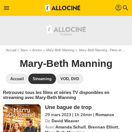
profil
menu
search
Accueil
Stars
Actrice
Mary-Beth Manning
Mary-Beth Manning : Films et séries online
Mary-Beth Manning
Accueil
Streaming
VOD, DVD
Retrouvez tous les films et séries TV disponibles en
streaming avec Mary-Beth Manning
Une bague de trop
29 mars 2023
|
1h 24min
|
Romance
De
David Weaver
Avec
Amanda Schull
,
Brennan Elliott
,